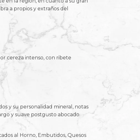
nte en la región, en cuanto a su gran
bra a propios y extraños del
or cereza intenso, con ribete
s y su personalidad mineral, notas
largo y suave postgusto abocado.
scados al Horno, Embutidos, Quesos